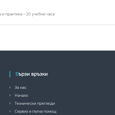
 и практика – 20 учебни часа
Бързи връзки
За нас
Начало
Технически прегледи
Сервиз и пътна помощ