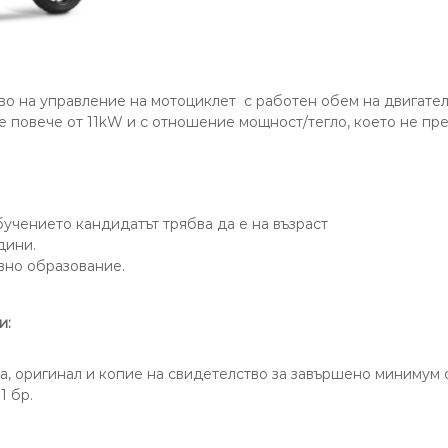
во на управление на мотоциклет с работен обем на двигател
 повече от 11kW и с отношение мощност/тегло, което не пре
учението кандидатът трябва да е на възраст
дини.
вно образование.
и:
та, оригинал и копие на свидетелство за завършено минимум
1 бр.