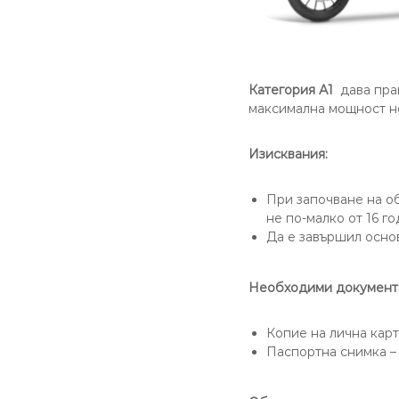
B
D
1
,
B
E
Категория А1
дава пра
,
максимална мощност не
С
,
С
Изисквания:
Е
,
При започване на об
D
не по-малко от 16 го
.
Да е завършил осно
О
ф
и
Необходими документ
с
и
Копие на лична кар
т
Паспортна снимка – 
е
н
а